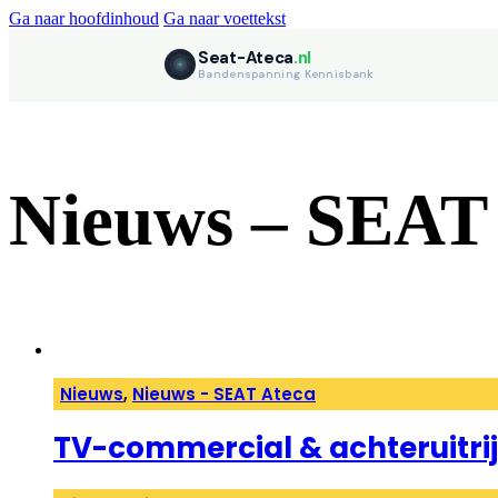
Ga naar hoofdinhoud
Ga naar voettekst
Seat-Ateca
.nl
Bandenspanning Kennisbank
Nieuws – SEAT
Nieuws
,
Nieuws - SEAT Ateca
TV-commercial & achteruitr