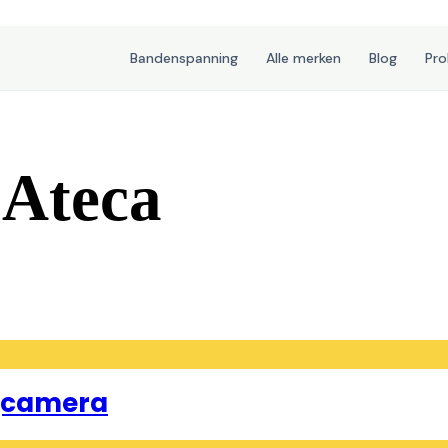
Bandenspanning
Alle merken
Blog
Pr
 Ateca
ijcamera