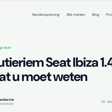
Bandenspanning
Alle merken
Blog
Pr
ge SEAT
utieriem Seat Ibiza 1.
wat u moet weten
Redactie
18 ma
ennisbank