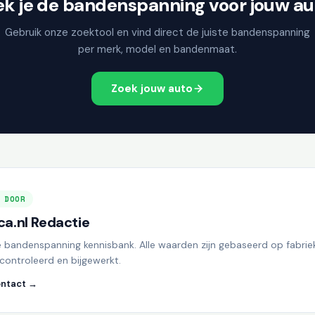
ek je de bandenspanning voor jouw au
Gebruik onze zoektool en vind direct de juiste bandenspanning
per merk, model en bandenmaat.
Zoek jouw auto
 DOOR
a.nl Redactie
e bandenspanning kennisbank. Alle waarden zijn gebaseerd op fabrie
controleerd en bijgewerkt.
ntact →