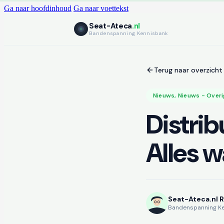
Ga naar hoofdinhoud
Ga naar voettekst
Seat-Ateca
.nl
Bandenspanning Kennisbank
Terug naar overzicht
Nieuws
,
Nieuws - Overi
Distrib
Alles 
Seat-Ateca.nl 
Bandenspanning K