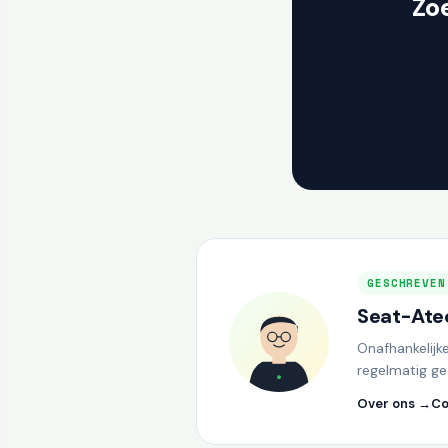
Zo
GESCHREVEN
Seat-Atec
Onafhankelijk
regelmatig ge
Over ons →
Co