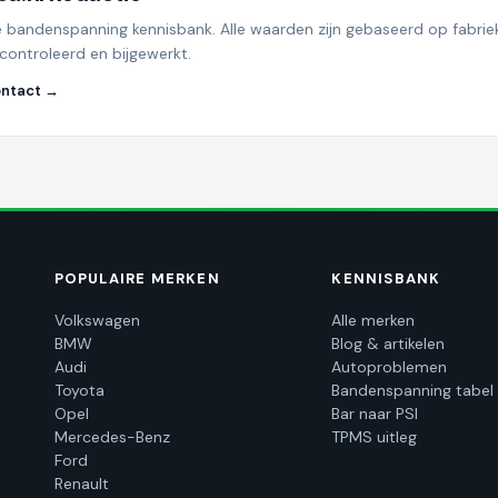
e bandenspanning kennisbank. Alle waarden zijn gebaseerd op fabrie
controleerd en bijgewerkt.
ntact →
POPULAIRE MERKEN
KENNISBANK
Volkswagen
Alle merken
BMW
Blog & artikelen
Audi
Autoproblemen
Toyota
Bandenspanning tabel
Opel
Bar naar PSI
Mercedes-Benz
TPMS uitleg
Ford
Renault