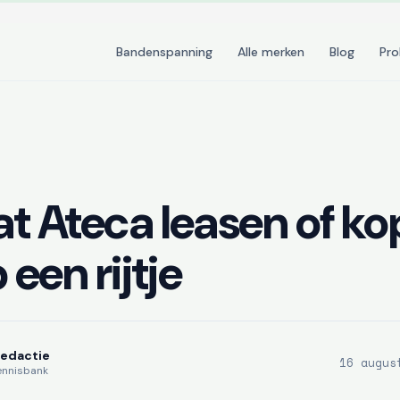
Bandenspanning
Alle merken
Blog
Pr
t Ateca leasen of ko
 een rijtje
Redactie
16 augus
ennisbank