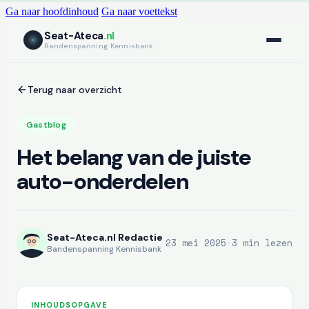
Ga naar hoofdinhoud
Ga naar voettekst
Seat-Ateca
.nl
Bandenspanning Kennisbank
Terug naar overzicht
Gastblog
Het belang van de juiste
auto-onderdelen
Seat-Ateca.nl Redactie
23 mei 2025
·
3 min lezen
Bandenspanning Kennisbank
INHOUDSOPGAVE