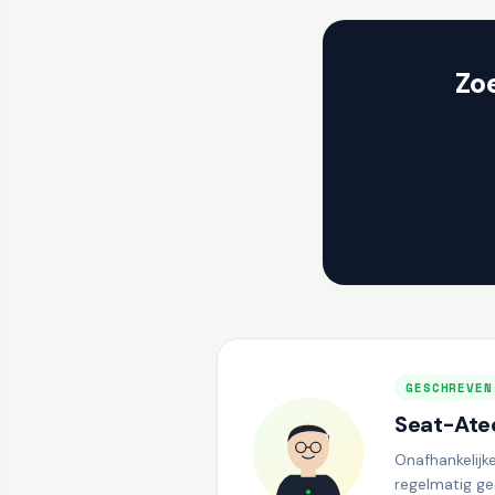
Zo
GESCHREVEN
Seat-Atec
Onafhankelijk
regelmatig ge