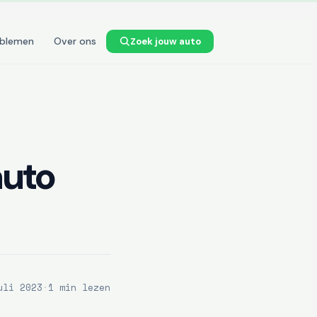
oblemen
Over ons
Zoek jouw auto
auto
uli 2023
·
1 min lezen