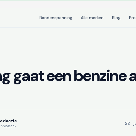
Bandenspanning
Alle merken
Blog
Pr
ng gaat een benzine 
Redactie
22 j
ennisbank