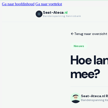
Ga naar hoofdinhoud
Ga naar voettekst
Seat-Ateca
.nl
Bandenspanning Kennisbank
Terug naar overzicht
Nieuws
Hoe la
mee?
Seat-Ateca.nl 
Bandenspanning K