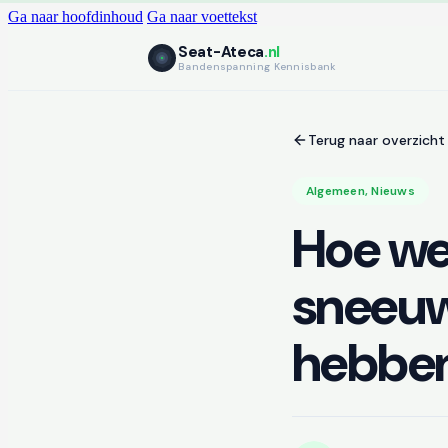
Ga naar hoofdinhoud
Ga naar voettekst
Seat-Ateca
.nl
Bandenspanning Kennisbank
Terug naar overzicht
Algemeen
,
Nieuws
Hoe we
sneeuw
hebbe