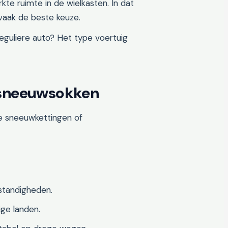
e ruimte in de wielkasten. In dat
 vaak de beste keuze.
eguliere auto? Het type voertuig
 sneeuwsokken
ele sneeuwkettingen of
tandigheden.
ige landen.