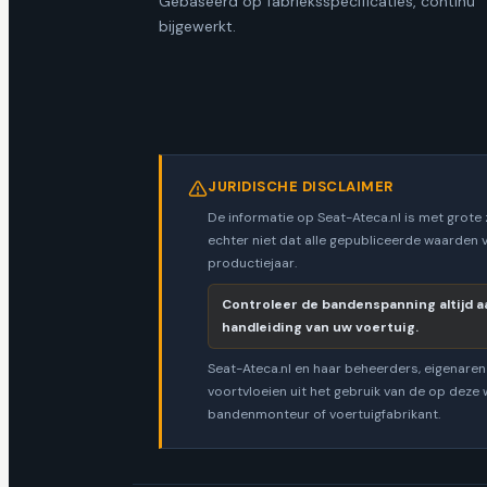
Gebaseerd op fabrieksspecificaties, continu
bijgewerkt.
JURIDISCHE DISCLAIMER
De informatie op Seat-Ateca.nl is met grote
echter niet dat alle gepubliceerde waarden 
productiejaar.
Controleer de bandenspanning altijd aa
handleiding van uw voertuig.
Seat-Ateca.nl en haar beheerders, eigenaren 
voortvloeien uit het gebruik van de op deze
bandenmonteur of voertuigfabrikant.