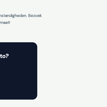
omstandigheden. Bezoek
 maat!
to?