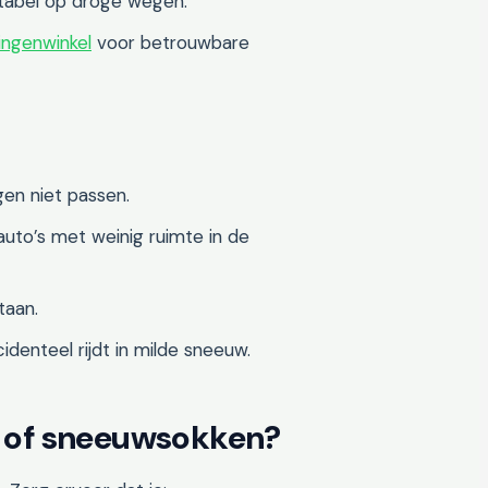
rtabel op droge wegen.
ingenwinkel
voor betrouwbare
en niet passen.
auto’s met weinig ruimte in de
taan.
denteel rijdt in milde sneeuw.
 of sneeuwsokken?