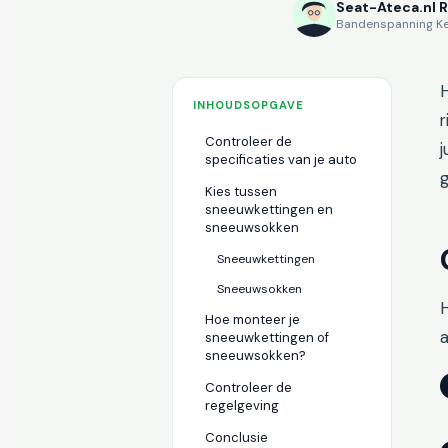
Seat-Ateca.nl 
Bandenspanning K
H
INHOUDSOPGAVE
r
Controleer de
specificaties van je auto
g
Kies tussen
sneeuwkettingen en
sneeuwsokken
Sneeuwkettingen
Sneeuwsokken
H
Hoe monteer je
a
sneeuwkettingen of
sneeuwsokken?
Controleer de
regelgeving
Conclusie