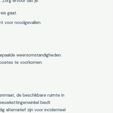
. Zorg ervoor dat je:
eis gaat.
t voor noodgevallen.
j bepaalde weersomstandigheden.
 boetes te voorkomen.
enmaat, de beschikbare ruimte in
neeuwkettingenwinkel biedt
g alternatief zijn voor incidenteel