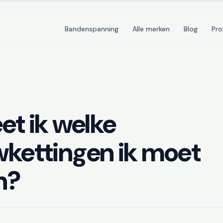
Bandenspanning
Alle merken
Blog
Pr
et ik welke
kettingen ik moet
n?