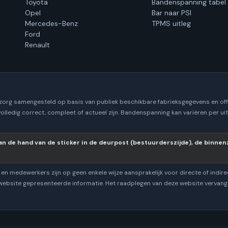
Toyota
Bandenspanning tabel
Opel
Bar naar PSI
Mercedes-Benz
TPMS uitleg
Ford
Renault
 zorg samengesteld op basis van publiek beschikbare fabrieksgegevens en off
volledig correct, compleet of actueel zijn. Bandenspanning kan variëren per u
n de hand van de sticker in de deurpost (bestuurderszijde), de binnenzi
en medewerkers zijn op geen enkele wijze aansprakelijk voor directe of indire
 website gepresenteerde informatie. Het raadplegen van deze website vervangt