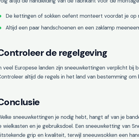
olg altijd de handleiding van de fabrikant voor de montage
De kettingen of sokken oefent monteert voordat je op r
Altijd een paar handschoenen en een zaklamp meeneem
Controleer de regelgeving
n veel Europese landen zijn sneeuwkettingen verplicht bi
ontroleer altijd de regels in het land van bestemming om
Conclusie
elke sneeuwkettingen je nodig hebt, hangt af van je band
e wielkasten en je gebruiksdoel. Een sneeuwketting van S
itstekende grip en kwaliteit, terwijl sneeuwsokken een handi