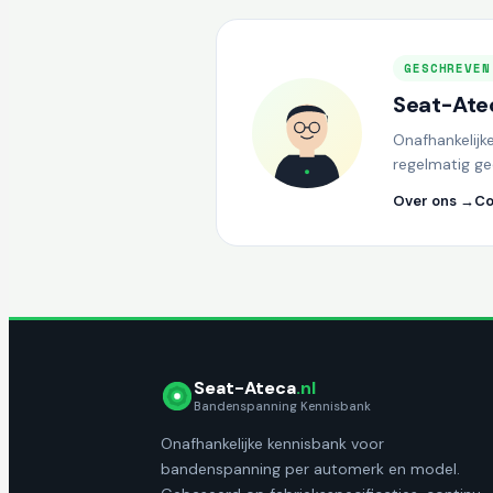
GESCHREVEN
Seat-Atec
Onafhankelijk
regelmatig ge
Over ons →
Co
Seat-Ateca
.nl
Bandenspanning Kennisbank
Onafhankelijke kennisbank voor
bandenspanning per automerk en model.