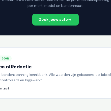
per merk, model en bandenmaat.
Zoek jouw auto
 DOOR
a.nl Redactie
e bandenspanning kennisbank. Alle waarden zijn gebaseerd op fabrie
controleerd en bijgewerkt.
ntact →