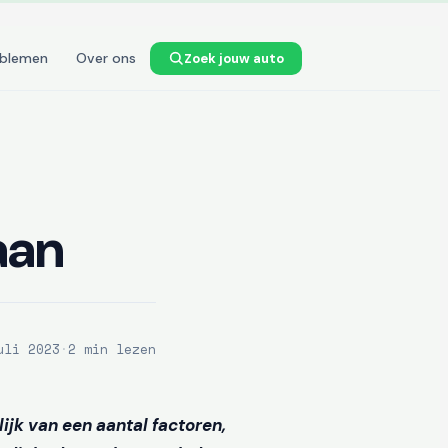
oblemen
Over ons
Zoek jouw auto
aan
uli 2023
·
2 min lezen
lijk van een aantal factoren,