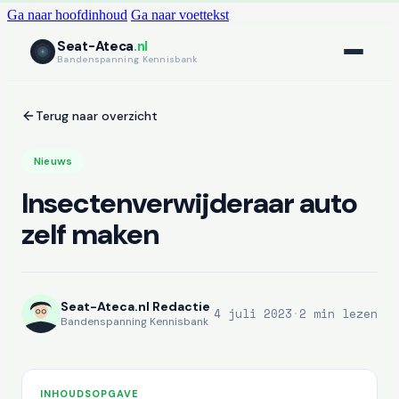
Ga naar hoofdinhoud
Ga naar voettekst
Seat-Ateca
.nl
Bandenspanning Kennisbank
Terug naar overzicht
Nieuws
Insectenverwijderaar auto
zelf maken
Seat-Ateca.nl Redactie
4 juli 2023
·
2 min lezen
Bandenspanning Kennisbank
INHOUDSOPGAVE