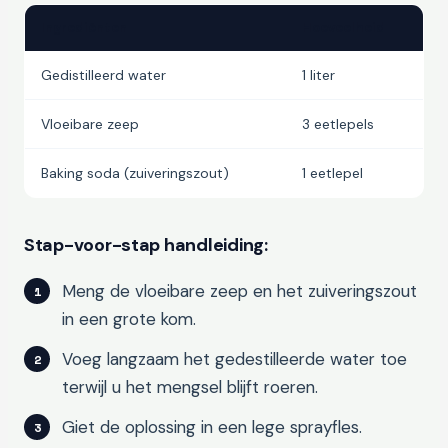
Ingrediënten
Hoeveelheid
Gedistilleerd water
1 liter
Vloeibare zeep
3 eetlepels
Baking soda (zuiveringszout)
1 eetlepel
Stap-voor-stap handleiding:
Meng de vloeibare zeep en het zuiveringszout
in een grote kom.
Voeg langzaam het gedestilleerde water toe
terwijl u het mengsel blijft roeren.
Giet de oplossing in een lege sprayfles.