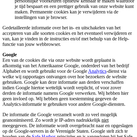
persoonlijke voorkeuren opnieuw kenbaar te maken waardoor
je tijd bespaart en een prettiger gebruik van onze website kunt
maken. Permanente cookies kan je verwijderen via de
instellingen van je browser.
Gedetailleerde informatie over het in- en uitschakelen van het
accepteren van alle soorten cookies en het eventueel verwijderen er
van, kan je vinden in de instructies en/of met behulp van de Help-
functie van jouw webbrowser.
Google
Een van de cookies die via onze website wordt geplaatst is
afkomstig van het Amerikaanse Google, onderdeel van het bedrijf
Alphabet en wordt gebruikt voor de Google
Analytics
-dienst via
welke wij rapportages ontvangen over hoe bezoekers de website
gebruiken. Google kan deze informatie aan derden verschaffen
indien Google hiertoe wettelijk wordt verplicht, of voor zover
derden de informatie namens Google verwerken. Wij hebben hier
geen invloed op. Wij hebben geen toestemming gegeven de
Analytics-informatie te gebruiken voor andere Google-diensten.
De informatie die Google verzamelt wordt zo veel mogelijk
geanonimiseerd. Zo wordt je IP-adres nadrukkelijk
niet
meegegeven. De informatie wordt overgebracht naar en opgeslagen
op de Google-servers in de Verenigde Staten. Google stelt zich te
houden aan de
Safe Harbor
-principles en is aangesloten bij het Safe