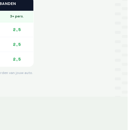
BANDEN
3+ pers.
2,5
2,5
2,5
arden van jouw auto.