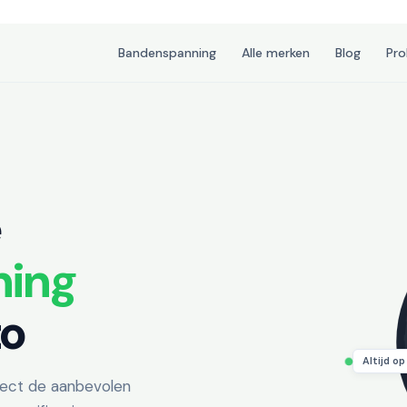
Bandenspanning
Alle merken
Blog
Pr
e
ning
to
Altijd o
rect de aanbevolen