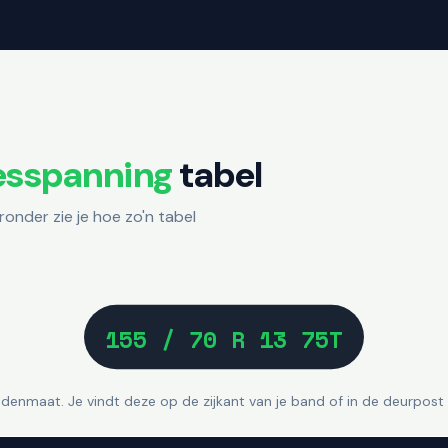
esspanning
tabel
onder zie je hoe zo'n tabel
155 / 70 R 13 75T
andenmaat. Je vindt deze op de zijkant van je band of in de deurpost 