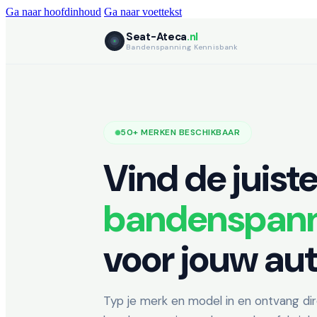
Ga naar hoofdinhoud
Ga naar voettekst
Seat-Ateca
.nl
Bandenspanning Kennisbank
50+ MERKEN BESCHIKBAAR
Vind de juist
bandenspan
voor jouw au
Typ je merk en model in en ontvang di