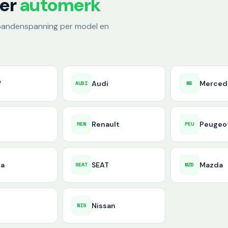
per
automerk
e bandenspanning per model en
W
Audi
Merced
AUDI
MB
d
Renault
Peugeo
REN
PEU
da
SEAT
Mazda
SEAT
MZD
Nissan
NIS