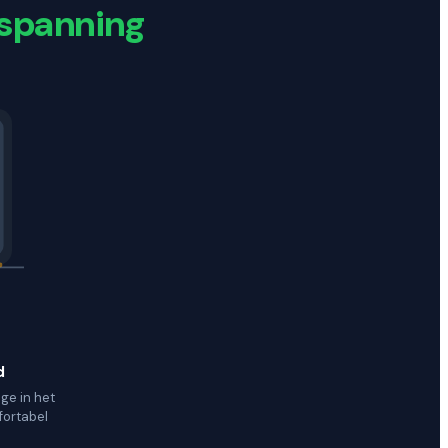
spanning
d
age in het
ortabel