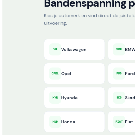
Bandenspanning 
Kies je automerk en vind direct de juist
uitvoering.
Volkswagen
BM
VW
BMW
Opel
For
OPEL
FRD
Hyundai
Sko
HYN
SKD
Honda
Fiat
HND
FIAT