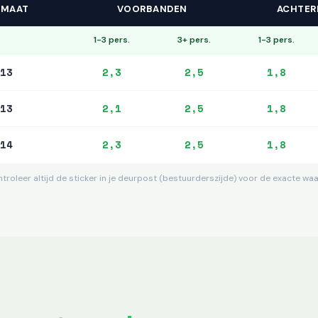
NMAAT
VOORBANDEN
ACHTER
1-3 pers.
3+ pers.
1-3 pers.
13
2,3
2,5
1,8
13
2,1
2,5
1,8
14
2,3
2,5
1,8
troleer altijd de sticker in je deurpost (bestuurderszijde) voor de exacte wa