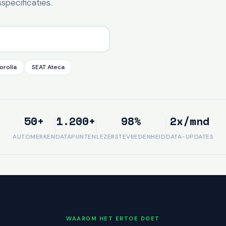
pecificaties.
orolla
SEAT Ateca
50+
1.200+
98%
2x/mnd
AUTOMERKEN
DATAPUNTEN
LEZERSTEVREDENHEID
DATA-UPDATES
WAAROM HET ERTOE DOET