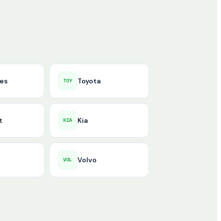
es
Toyota
TOY
t
Kia
KIA
Volvo
VOL