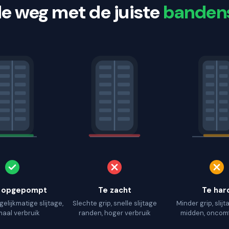
de weg met de juiste
banden
 opgepompt
Te zacht
Te har
gelijkmatige slijtage,
Slechte grip, snelle slijtage
Minder grip, slijt
maal verbruik
randen, hoger verbruik
midden, oncomf