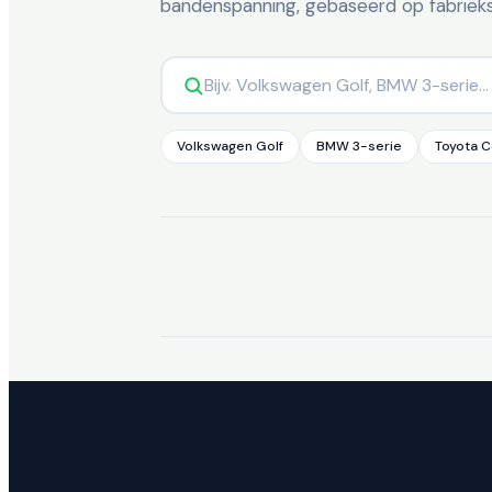
bandenspanning, gebaseerd op fabriekss
Volkswagen Golf
BMW 3-serie
Toyota C