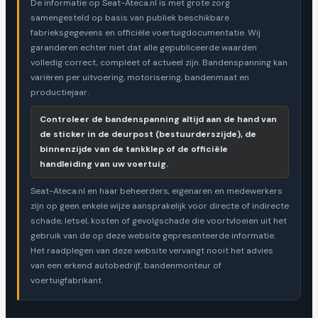
De informatie op Seat-Ateca.nl is met grote zorg
samengesteld op basis van publiek beschikbare
fabrieksgegevens en officiële voertuigdocumentatie. Wij
garanderen echter niet dat alle gepubliceerde waarden
volledig correct, compleet of actueel zijn. Bandenspanning kan
variëren per uitvoering, motorisering, bandenmaat en
productiejaar.
Controleer de bandenspanning altijd aan de hand van
de sticker in de deurpost (bestuurderszijde), de
binnenzijde van de tankklep of de officiële
handleiding van uw voertuig.
Seat-Ateca.nl en haar beheerders, eigenaren en medewerkers
zijn op geen enkele wijze aansprakelijk voor directe of indirecte
schade, letsel, kosten of gevolgschade die voortvloeien uit het
gebruik van de op deze website gepresenteerde informatie.
Het raadplegen van deze website vervangt nooit het advies
van een erkend autobedrijf, bandenmonteur of
voertuigfabrikant.