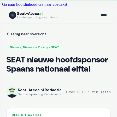
Ga naar hoofdinhoud
Ga naar voettekst
Seat-Ateca
.nl
Bandenspanning Kennisbank
Terug naar overzicht
Nieuws
,
Nieuws - Overige SEAT
SEAT nieuwe hoofdsponsor
Spaans nationaal elftal
Seat-Ateca.nl Redactie
9 mei 2018
·
1 min lezen
Bandenspanning Kennisbank
DEEL DIT ARTIKEL