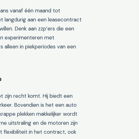
aans vanaf één maand tot
et langdurig aan een leasecontract
illen. Denk aan zzp’ers die een
illen experimenteren met
s alleen in piekperiodes van een
?
 zijn recht komt. Hij biedt een
rkeer. Bovendien is het een auto
krappe plekken makkelijker wordt
e uitstraling en de motoren zijn
 flexibiliteit in het contract, ook