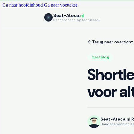
Ga naar hoofdinhoud
Ga naar voettekst
Seat-Ateca
.nl
Bandenspanning Kennisbank
Terug naar overzicht
Gastblog
Shortle
voor al
Seat-Ateca.nl 
Bandenspanning K