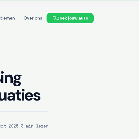
oblemen
Over ons
Zoek jouw auto
sing
uaties
art 2025
·
3 min lezen