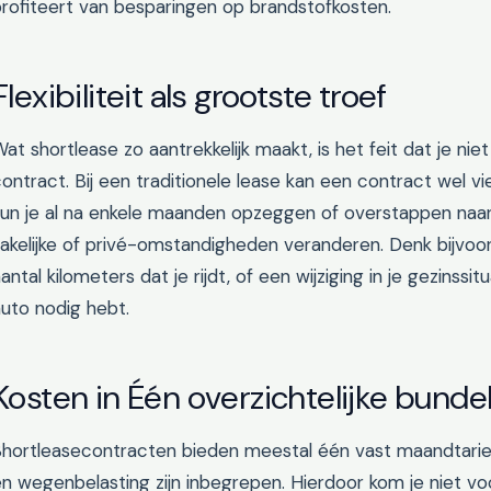
rofiteert van besparingen op brandstofkosten.
Flexibiliteit als grootste troef
at shortlease zo aantrekkelijk maakt, is het feit dat je nie
ontract. Bij een traditionele lease kan een contract wel vie
kun je al na enkele maanden opzeggen of overstappen naar
akelijke of privé-omstandigheden veranderen. Denk bijvoo
antal kilometers dat je rijdt, of een wijziging in je gezinss
uto nodig hebt.
Kosten in Één overzichtelijke bunde
Shortleasecontracten bieden meestal één vast maandtarie
n wegenbelasting zijn inbegrepen. Hierdoor kom je niet v