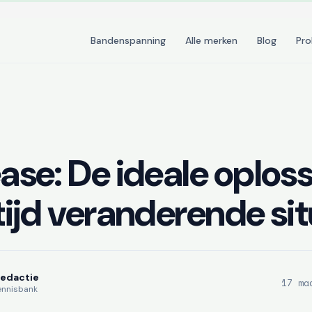
Bandenspanning
Alle merken
Blog
Pr
ase: De ideale oplos
tijd veranderende sit
Redactie
17 ma
ennisbank