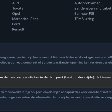
Audi
Autoproblemen
Toyota
Bandenspanning tabel
Opel
Bar naar PSI
Mercedes-Benz
TPMS uitleg
Ford
Renault
 zorg samengesteld op basis van publiek beschikbare fabrieksgegevens en off
volledig correct, compleet of actueel zijn. Bandenspanning kan variëren per u
n de hand van de sticker in de deurpost (bestuurderszijde), de binnenzi
en medewerkers zijn op geen enkele wijze aansprakelijk voor directe of indire
 website gepresenteerde informatie. Het raadplegen van deze website vervangt