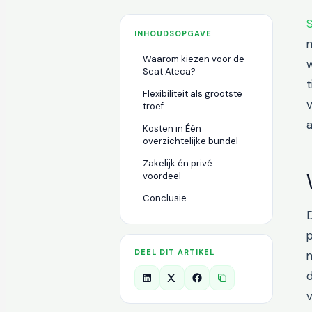
INHOUDSOPGAVE
m
Waarom kiezen voor de
w
Seat Ateca?
t
Flexibiliteit als grootste
v
troef
a
Kosten in Één
overzichtelijke bundel
Zakelijk én privé
voordeel
Conclusie
D
p
DEEL DIT ARTIKEL
m
d
v