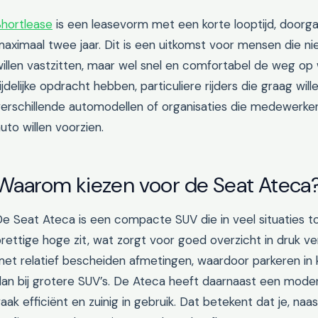
Shortlease
is een leasevorm met een korte looptijd, doorg
aximaal twee jaar. Dit is een uitkomst voor mensen die ni
illen vastzitten, maar wel snel en comfortabel de weg op w
ijdelijke opdracht hebben, particuliere rijders die graag w
erschillende automodellen of organisaties die medewerker
uto willen voorzien.
Waarom kiezen voor de Seat Ateca
e Seat Ateca is een compacte SUV die in veel situaties tot
rettige hoge zit, wat zorgt voor goed overzicht in druk ve
et relatief bescheiden afmetingen, waardoor parkeren in 
an bij grotere SUV’s. De Ateca heeft daarnaast een modern
aak efficiënt en zuinig in gebruik. Dat betekent dat je, naast