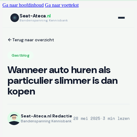
Ga naar hoofdinhoud
Ga naar voettekst
Seat-Ateca
.nl
Bandenspanning Kennisbank
Terug naar overzicht
Gastblog
Wanneer auto huren als
particulier slimmer is dan
kopen
Seat-Ateca.nl Redactie
28 mei 2025
·
3 min lezen
Bandenspanning Kennisbank