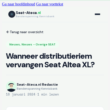
Ga naar hoofdinhoud
Ga naar voettekst
Seat-Ateca
.nl
Bandenspanning Kennisbank
Terug naar overzicht
Nieuws
,
Nieuws - Overige SEAT
Wanneer distributieriem
vervangen Seat Altea XL?
Seat-Ateca.nl Redactie
Bandenspanning Kennisbank
16 januari 2024
·
1 min lezen