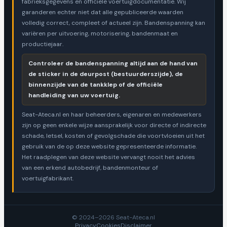
fabrieksgegevens en officiële voertuigdocumentatie. Wij
garanderen echter niet dat alle gepubliceerde waarden
volledig correct, compleet of actueel zijn. Bandenspanning kan
variëren per uitvoering, motorisering, bandenmaat en
productiejaar.
Controleer de bandenspanning altijd aan de hand van
de sticker in de deurpost (bestuurderszijde), de
binnenzijde van de tankklep of de officiële
handleiding van uw voertuig.
Seat-Ateca.nl en haar beheerders, eigenaren en medewerkers
zijn op geen enkele wijze aansprakelijk voor directe of indirecte
schade, letsel, kosten of gevolgschade die voortvloeien uit het
gebruik van de op deze website gepresenteerde informatie.
Het raadplegen van deze website vervangt nooit het advies
van een erkend autobedrijf, bandenmonteur of
voertuigfabrikant.
© 2024–2026 Seat-Ateca.nl
Privacy
Cookies
Disclaimer