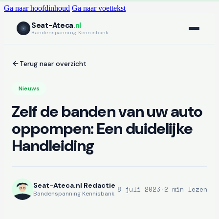
Ga naar hoofdinhoud
Ga naar voettekst
Seat-Ateca
.nl
Bandenspanning Kennisbank
Terug naar overzicht
Nieuws
Zelf de banden van uw auto
oppompen: Een duidelijke
Handleiding
Seat-Ateca.nl Redactie
8 juli 2023
·
2 min lezen
Bandenspanning Kennisbank