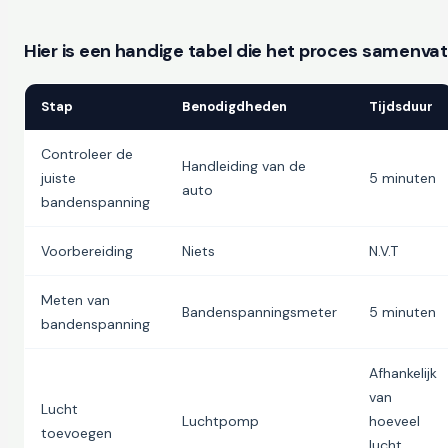
Hier is een handige tabel die het proces samenvat
Stap
Benodigdheden
Tijdsduur
Controleer de
Handleiding van de
juiste
5 minuten
auto
bandenspanning
Voorbereiding
Niets
N.V.T
Meten van
Bandenspanningsmeter
5 minuten
bandenspanning
Afhankelijk
van
Lucht
Luchtpomp
hoeveel
toevoegen
lucht