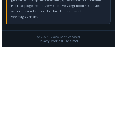
gebruik van de op deze website gepresenteerde informatie.
Het raadplegen van deze website vervangt nooit het advies
van een erkend autobedrijf, bandenmonteur of
voertuigfabrikant.
© 2024–2026 Seat-Ateca.nl
Privacy
Cookies
Disclaimer