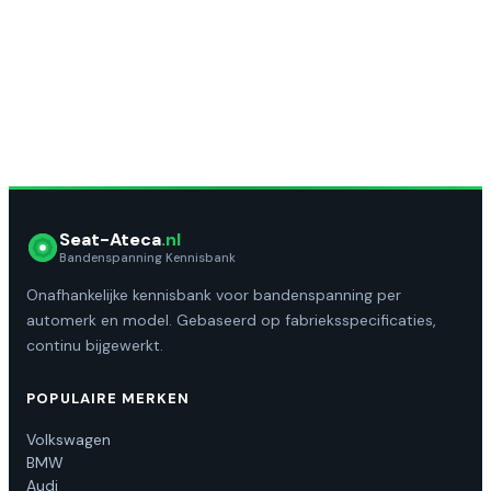
2
3
…
5
→
Seat-Ateca
.nl
Bandenspanning Kennisbank
Onafhankelijke kennisbank voor bandenspanning per
automerk en model. Gebaseerd op fabrieksspecificaties,
continu bijgewerkt.
POPULAIRE MERKEN
Volkswagen
BMW
Audi