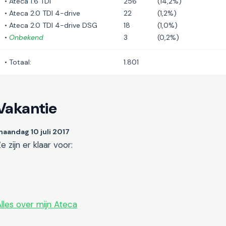
• Ateca 1.6 TDI
256
(14,2%)
• Ateca 2.0 TDI 4-drive
22
(1,2%)
• Ateca 2.0 TDI 4-drive DSG
18
(1,0%)
•
Onbekend
3
(0,2%)
• Totaal:
1.801
Vakantie
aandag 10 juli 2017
e zijn er klaar voor:
lles over mijn Ateca