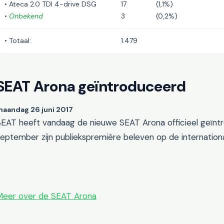
• Ateca 2.0 TDI 4-drive DSG
17
(1,1%)
•
Onbekend
3
(0,2%)
• Totaal:
1.479
SEAT Arona geïntroduceerd
aandag 26 juni 2017
EAT heeft vandaag de nieuwe SEAT Arona officieel geïntro
eptember zijn publiekspremière beleven op de internation
Meer over de SEAT Arona