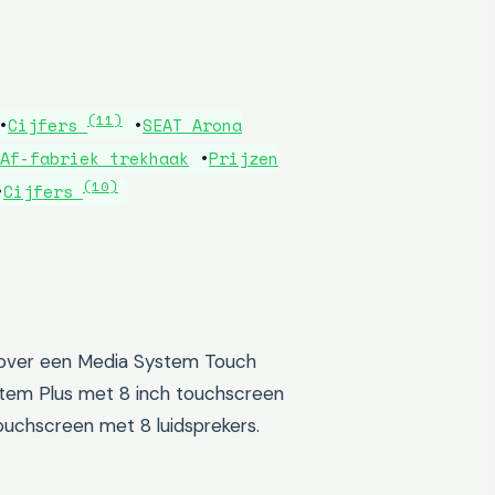
(11)
•
Cijfers
•
SEAT Arona
Af-fabriek trekhaak
•
Prijzen
(10)
•
Cijfers
rd over een Media System Touch
stem Plus met 8 inch touchscreen
ouchscreen met 8 luidsprekers.