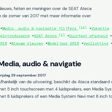
Nieuws, feiten en meningen over de SEAT Ateca
in de zomer van 2017 met meer informatie over:
(12)
•
Media, audio & navigatie •
Cijfers
•
Vakantie
(2)
geïntroduceerd
•
SEAT Arona
•
Duurtest afscheid
•
2018
•
Nieuwe kleuren
•
Modeljaar 2018
•
Verlichting
Media, audio & navigatie
rijdag 29 september 2017
fhankelijk van de uitvoering, beschikt de Ateca standaa
met 5 inch touchscreen met 4 luidsprekers, een Media Sy
met 8 luidsprekers of een Media System Navi met 8 inch t