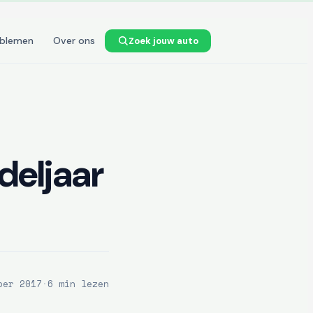
oblemen
Over ons
Zoek jouw auto
deljaar
ber 2017
·
6 min lezen