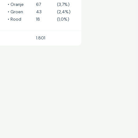
• Oranje
67
(3,7%)
• Groen
43
(2,4%)
• Rood
18
(1,0%)
1.801