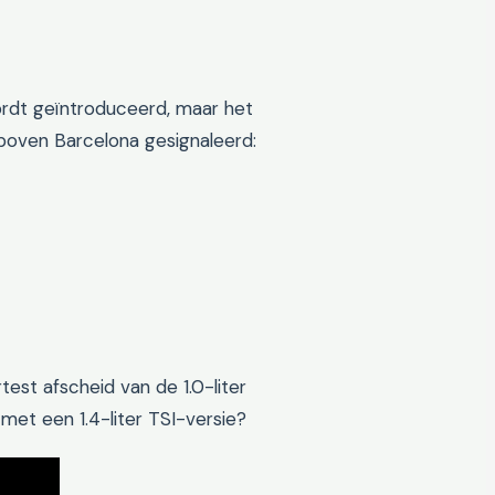
wordt geïntroduceerd, maar het
d boven Barcelona gesignaleerd:
st afscheid van de 1.0-liter
g met een 1.4-liter TSI-versie?