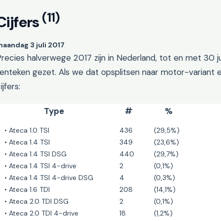
(11)
Cijfers
aandag 3 juli 2017
recies halverwege 2017 zijn in Nederland, tot en met 30 jun
enteken gezet. Als we dat opsplitsen naar motor-variant e
ijfers:
Type
#
%
• Ateca 1.0 TSI
436
(29,5%)
• Ateca 1.4 TSI
349
(23,6%)
• Ateca 1.4 TSI DSG
440
(29,7%)
• Ateca 1.4 TSI 4-drive
2
(0,1%)
• Ateca 1.4 TSI 4-drive DSG
4
(0,3%)
• Ateca 1.6 TDI
208
(14,1%)
• Ateca 2.0 TDI DSG
2
(0,1%)
• Ateca 2.0 TDI 4-drive
18
(1,2%)