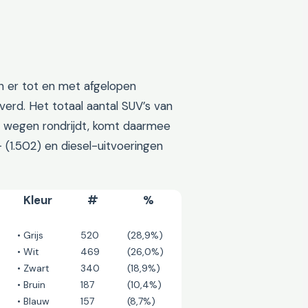
n er tot en met afgelopen
erd. Het totaal aantal SUV’s van
e wegen rondrijdt, komt daarmee
- (1.502) en diesel-uitvoeringen
Kleur
#
%
• Grijs
520
(28,9%)
• Wit
469
(26,0%)
• Zwart
340
(18,9%)
• Bruin
187
(10,4%)
• Blauw
157
(8,7%)