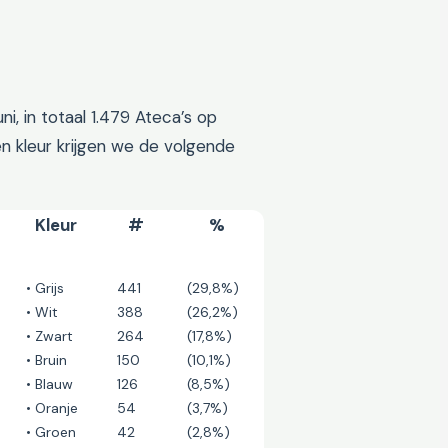
i, in totaal 1.479 Ateca’s op
n kleur krijgen we de volgende
Kleur
#
%
• Grijs
441
(29,8%)
• Wit
388
(26,2%)
• Zwart
264
(17,8%)
• Bruin
150
(10,1%)
• Blauw
126
(8,5%)
• Oranje
54
(3,7%)
• Groen
42
(2,8%)