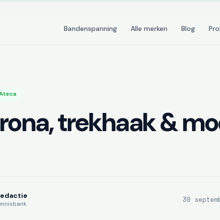
Bandenspanning
Alle merken
Blog
Pr
 Ateca
rona, trekhaak & mo
Redactie
30 septem
ennisbank