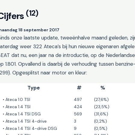
(12)
Cijfers
maandag 18 september 2017
inds onze laatste update, tweeënhalve maand geleden, zij
aterdag weer 322 Ateca’s bij hun nieuwe eigenaren afgelev
EAT dat nu, een jaar na de introductie, op de Nederlands
p 1.801. Opvallend is daarbij de verhouding tussen benzine
299). Opgesplitst naar motor en kleur:
Type
#
%
• Ateca 1.0 TSI
497
(27,6%)
• Ateca 1.4 TSI
424
(23,5%)
• Ateca 1.4 TSI DSG
569
(31,6%)
• Ateca 1.4 TSI 4-drive
3
(0,2%)
• Ateca 1.4 TSI 4-drive DSG
9
(0,5%)