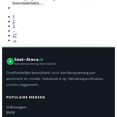
bouwmaterialen.…
1
2
3
…
27
→
Seat-Ateca
.nl
Bandenspanning Kennisbank
Onafhankelijke kennisbank voor bandenspanning per
automerk en model. Gebaseerd op fabrieksspecificaties,
continu bijgewerkt.
POPULAIRE MERKEN
Volkswagen
BMW